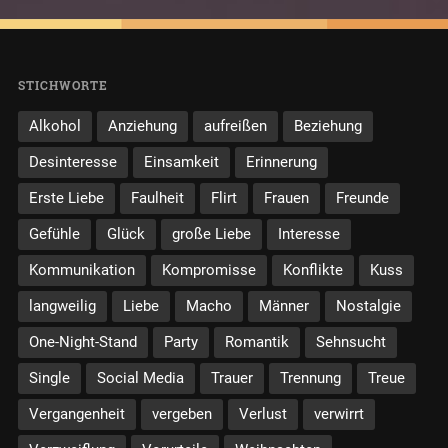
STICHWORTE
Alkohol
Anziehung
aufreißen
Beziehung
Desinteresse
Einsamkeit
Erinnerung
Erste Liebe
Faulheit
Flirt
Frauen
Freunde
Gefühle
Glück
große Liebe
Interesse
Kommunikation
Kompromisse
Konflikte
Kuss
langweilig
Liebe
Macho
Männer
Nostalgie
One-Night-Stand
Party
Romantik
Sehnsucht
Single
Social Media
Trauer
Trennung
Treue
Vergangenheit
vergeben
Verlust
verwirrt